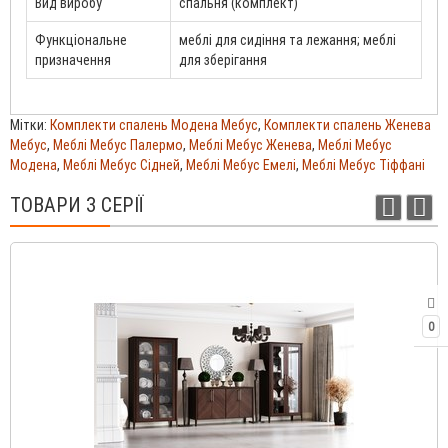
Вид виробу
спальня (комплект)
Функціональне
меблі для сидіння та лежання; меблі
призначення
для зберігання
Мітки:
Комплекти спалень Модена Мебус
,
Комплекти спалень Женева
Мебус
,
Меблі Мебус Палермо
,
Меблі Мебус Женева
,
Меблі Мебус
Модена
,
Меблі Мебус Сідней
,
Меблі Мебус Емелі
,
Меблі Мебус Тіффані
ТОВАРИ З СЕРІЇ
0