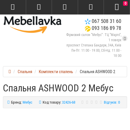
0
067 508 31 60
093 186 89 78
Фірмовий салон "Мебус": ТЦ "Марго",
1 поверх
проспект Степана Бандери, 34А, Київ
Пн-Пт: 11:00 - 19:00, Сб-Нд: 11:00 -
18:00
Спальня
Комплекти спалень
Спальня ASHWOOD 2
Спальня ASHWOOD 2 Мебус
Бренд:
Мебус
Код товару:
32426-68
Відгуків: 0