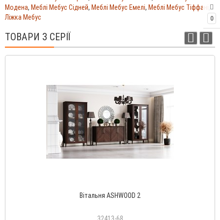
Модена
,
Меблі Мебус Сідней
,
Меблі Мебус Емелі
,
Меблі Мебус Тіффані
,
Ліжка Мебус
0
ТОВАРИ З СЕРІЇ
Вітальня ASHWOOD 2
32413-68