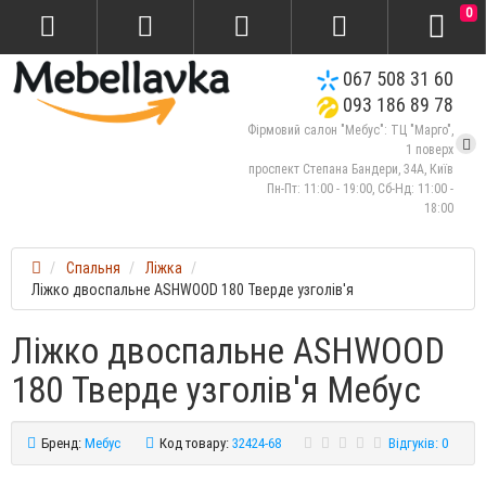
0
067 508 31 60
093 186 89 78
Фірмовий салон "Мебус": ТЦ "Марго",
1 поверх
проспект Степана Бандери, 34А, Київ
Пн-Пт: 11:00 - 19:00, Сб-Нд: 11:00 -
18:00
Спальня
Ліжка
Ліжко двоспальне ASHWOOD 180 Тверде узголів'я
Ліжко двоспальне ASHWOOD
180 Тверде узголів'я Мебус
Бренд:
Мебус
Код товару:
32424-68
Відгуків: 0