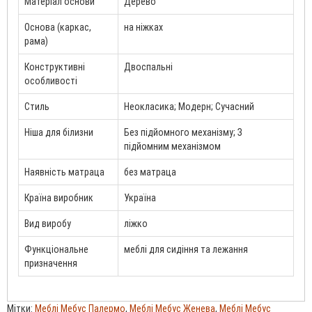
Матеріал основи
Дерево
Основа (каркас,
на ніжках
рама)
Конструктивні
Двоспальні
особливості
Стиль
Неокласика; Модерн; Сучасний
Ніша для білизни
Без підйомного механізму; З
підйомним механізмом
Наявність матраца
без матраца
Країна виробник
Україна
Вид виробу
ліжко
Функціональне
меблі для сидіння та лежання
призначення
Мітки:
Меблі Мебус Палермо
,
Меблі Мебус Женева
,
Меблі Мебус